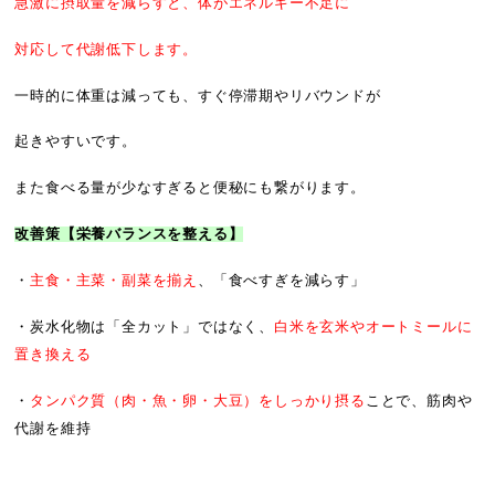
急激に摂取量を減らすと、体がエネルギー不足に
対応して代謝低下します。
一時的に体重は減っても、すぐ停滞期やリバウンドが
起きやすいです。
また食べる量が少なすぎると便秘にも繋がります。
改善策
【栄養バランスを整える】
・
主食・主菜・副菜を揃え
、「食べすぎを減らす」
・炭水化物は「全カット」ではなく、
白米を玄米やオートミールに
置き換える
・
タンパク質（肉・魚・卵・大豆）をしっかり摂る
ことで、筋肉や
代謝を維持