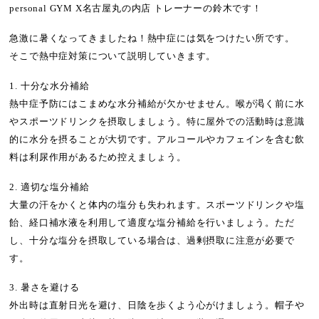
personal GYM X名古屋丸の内店 トレーナーの鈴木です！
急激に暑くなってきましたね！熱中症には気をつけたい所です。
そこで熱中症対策について説明していきます。
1. 十分な水分補給
熱中症予防にはこまめな水分補給が欠かせません。喉が渇く前に水
やスポーツドリンクを摂取しましょう。特に屋外での活動時は意識
的に水分を摂ることが大切です。アルコールやカフェインを含む飲
料は利尿作用があるため控えましょう。
2. 適切な塩分補給
大量の汗をかくと体内の塩分も失われます。スポーツドリンクや塩
飴、経口補水液を利用して適度な塩分補給を行いましょう。ただ
し、十分な塩分を摂取している場合は、過剰摂取に注意が必要で
す。
3. 暑さを避ける
外出時は直射日光を避け、日陰を歩くよう心がけましょう。帽子や