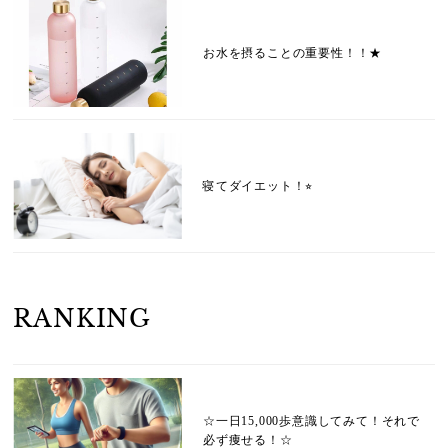
お水を摂ることの重要性！！★
寝てダイエット！⭐︎
RANKING
☆一日15,000歩意識してみて！それで
必ず痩せる！☆