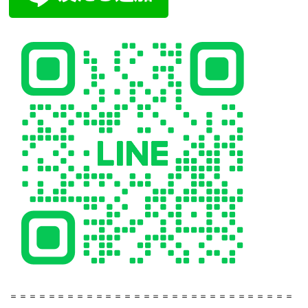
＝＝＝＝＝＝＝＝＝＝＝＝＝＝＝＝＝＝＝＝＝＝＝＝＝＝＝＝＝＝