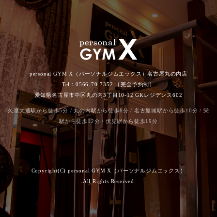
personal GYM X（パーソナルジムエックス）名古屋丸の内店
Tel：0566-70-7352 ［完全予約制］
愛知県名古屋市中区丸の内3丁目10-12 GKレジデンス602
久屋大通駅から徒歩5分 / 丸の内駅から徒歩8分 / 名古屋城駅から徒歩10分 / 栄
駅から徒歩12分 / 伏見駅から徒歩19分
Copyright(C) personal GYM X（パーソナルジムエックス）
.All Rights Reserved.