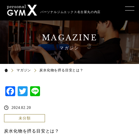
パーソナルジムエックス名古屋丸の内店
MAGAZINE
マガジン
マガジン
炭水化物を摂る目安とは？
Facebook
Twitter
Line
2024.02.20
未分類
炭水化物を摂る目安とは？