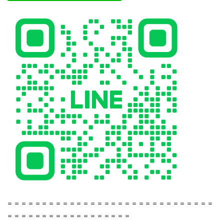
＝＝＝＝＝＝＝＝＝＝＝＝＝＝＝＝＝＝＝＝＝＝＝＝＝＝＝＝＝＝
＝＝＝＝＝＝＝＝＝＝＝＝＝＝＝＝＝＝