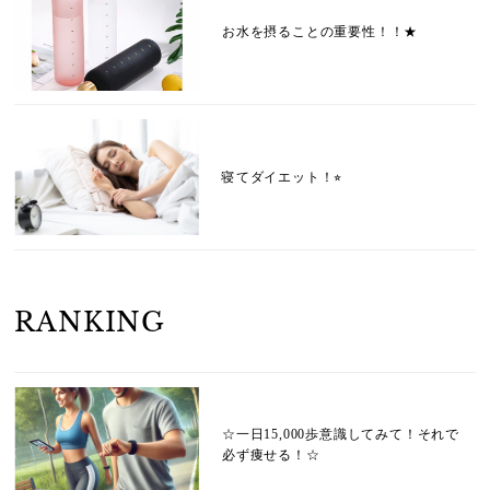
お水を摂ることの重要性！！★
寝てダイエット！⭐︎
RANKING
☆一日15,000歩意識してみて！それで
必ず痩せる！☆