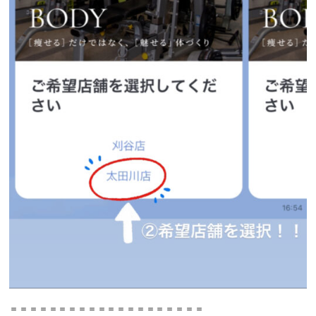
＝＝＝＝＝＝＝＝＝＝＝＝＝＝＝＝＝＝＝＝