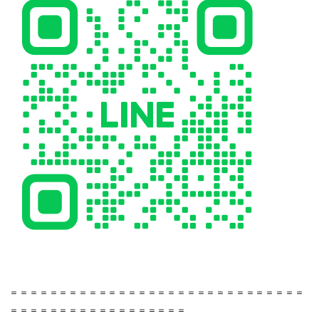
＝＝＝＝＝＝＝＝＝＝＝＝＝＝＝＝＝＝＝＝＝＝＝＝＝＝＝＝＝＝
＝＝＝＝＝＝＝＝＝＝＝＝＝＝＝＝＝＝