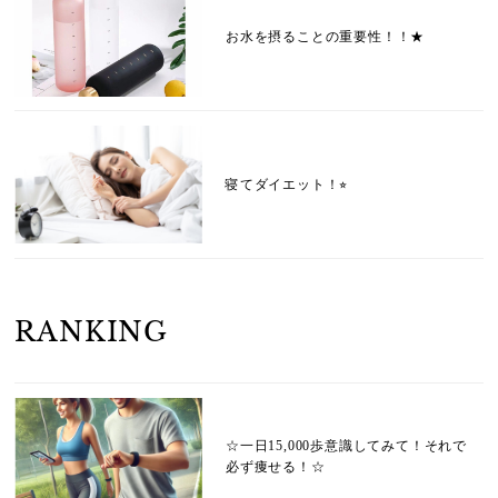
お水を摂ることの重要性！！★
寝てダイエット！⭐︎
RANKING
☆一日15,000歩意識してみて！それで
必ず痩せる！☆