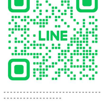
＝＝＝＝＝＝＝＝＝＝＝＝＝＝＝＝＝＝＝＝＝＝＝＝＝＝＝＝＝＝
＝＝＝＝＝＝＝＝＝＝＝＝＝＝＝＝＝＝