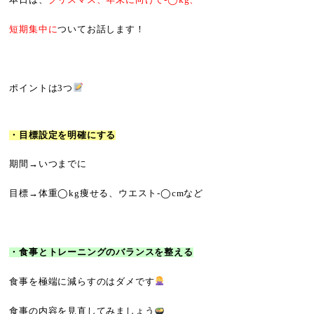
本日は、
クリスマス、年末に向けて-◯kg、
短期集中に
ついてお話します！
ポイントは3つ
・目標設定を明確にする
期間→いつまでに
目標→体重◯kg痩せる、ウエスト-◯cmなど
・食事とトレーニングのバランスを整える
食事を極端に減らすのはダメです
食事の内容を見直してみましょう