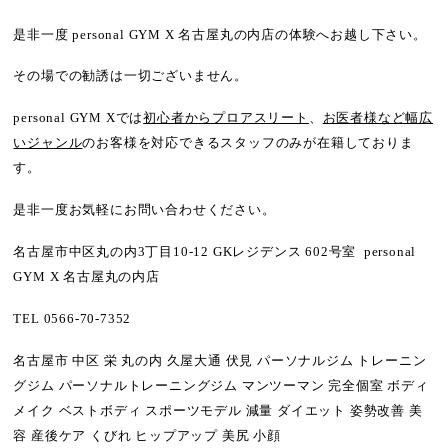
是非一度 personal GYM X 名古屋丸の内店の体験へお越し下さい。
その場での勧誘は一切ございません。
personal GYM Xでは
初心者からプロアスリート
、
お医者様など幅広
いジャンル
のお客様を対応できるスタッフのみが在籍しておりま
す。
是非一度お気軽にお問い合わせください。
名古屋市中区丸の内3丁目10-12 GKレジデンス 602号室 personal
GYM X 名古屋丸の内店
TEL 0566-70-7352
名古屋市 中区 栄 丸の内 久屋大通 伏見 パーソナルジム トレーニン
グジム パーソナルトレーニングジム マンツーマン 完全個室 ボディ
メイク ベストボディ スポーツモデル 減量 ダイエット 姿勢改善 美
容 産後ケア くびれ ヒップアップ 美尻 小顔