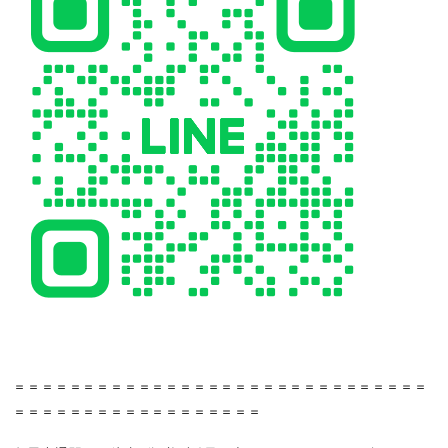
＝＝＝＝＝＝＝＝＝＝＝＝＝＝＝＝＝＝＝＝＝＝＝＝＝＝＝＝＝＝
＝＝＝＝＝＝＝＝＝＝＝＝＝＝＝＝＝＝