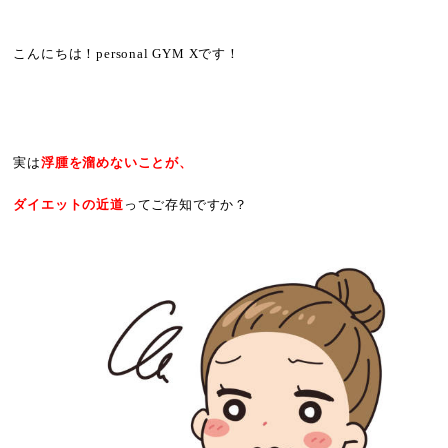
こんにちは！personal GYM Xです！
実
は
浮腫を溜めないことが、
ダイエットの近道
ってご存知ですか？