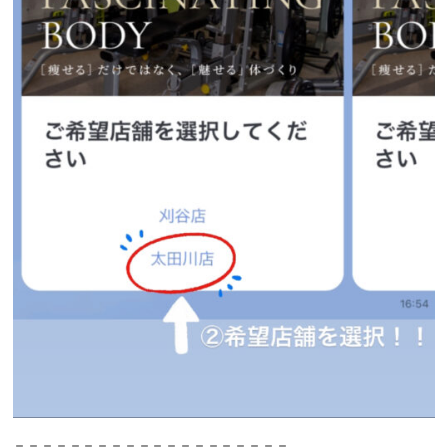
＝＝＝＝＝＝＝＝＝＝＝＝＝＝＝＝＝＝＝＝