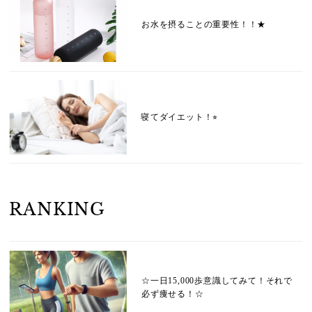
お水を摂ることの重要性！！★
寝てダイエット！⭐︎
RANKING
☆一日15,000歩意識してみて！それで
必ず痩せる！☆