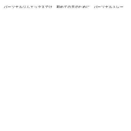
パーソナルジムエックスでは、初めての方のために、
パーソナルトレー
ニング体験と無料カウンセリングを実施しております。
まずはお気軽に
お問合せください。
VIEW MORE
personal GYM X（パーソナルジムエックス）名古屋丸の内店