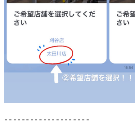
＝＝＝＝＝＝＝＝＝＝＝＝＝＝＝＝＝＝＝＝