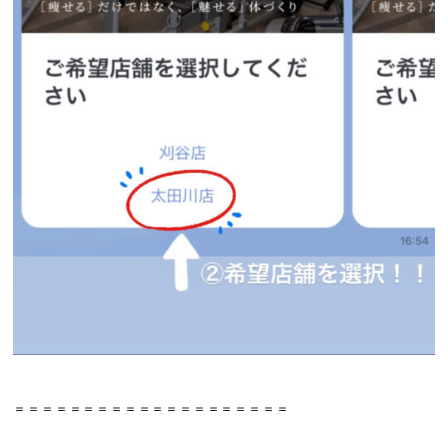
＝＝＝＝＝＝＝＝＝＝＝＝＝＝＝＝＝＝＝＝