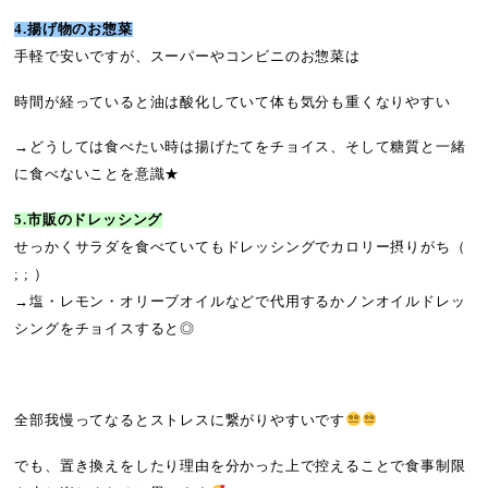
4.揚げ物のお惣菜
手軽で安いですが、スーパーやコンビニのお惣菜は
時間が経っていると油は酸化していて体も気分も重くなりやすい
→どうしては食べたい時は揚げたてをチョイス、そして糖質と一緒
に食べないことを意識★
5.市販のドレッシング
せっかくサラダを食べていてもドレッシングでカロリー摂りがち（
; ; ）
→塩・レモン・オリーブオイルなどで代用するかノンオイルドレッ
シングをチョイスすると◎
全部我慢ってなるとストレスに繋がりやすいです
でも、置き換えをしたり理由を分かった上で控えることで食事制限