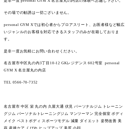
是非一度 personal GYM X 名古屋丸の内店の体験へお越し下さい。
その場での勧誘は一切ございません。
personal GYM Xでは
初心者からプロアスリート
、
お医者様など幅広
いジャンル
のお客様を対応できるスタッフのみが在籍しておりま
す。
是非一度お気軽にお問い合わせください。
名古屋市中区丸の内3丁目10-12 GKレジデンス 602号室 personal
GYM X 名古屋丸の内店
TEL
0566-70-7352
名古屋市 中区 栄 丸の内 久屋大通 伏見 パーソナルジム トレーニン
グジム パーソナルトレーニングジム マンツーマン 完全個室 ボディ
メイク ベストボディ スポーツモデル 減量 ダイエット 姿勢改善 美
容 産後ケア くびれ ヒップアップ 美尻 小顔